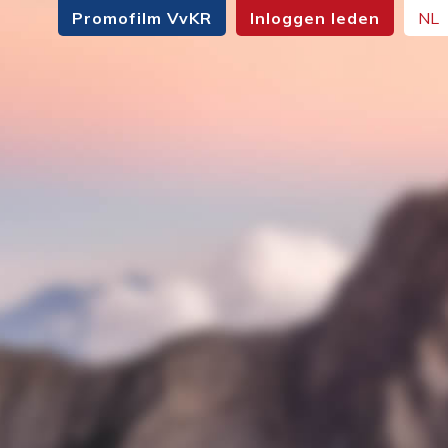
Promofilm VvKR
Inloggen leden
NL