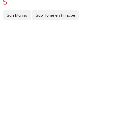
S
San Marino
Sao Tomé en Principe
Saudi-Arabië
Schotland
Servië
Seychellen
Sierra Leone
Sint Maarten
Slovenië
Slowakije
Soedan
Spanje
Spitsbergen (NO)
Sri Lanka
St Lucia
Suriname
T
Tadzjikistan
Taiwan
Tanzania
Thailand