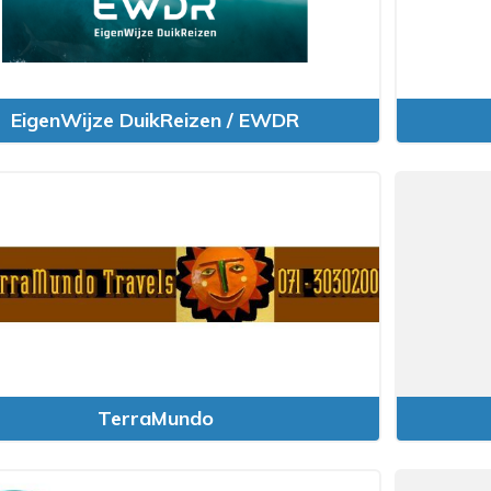
EigenWijze DuikReizen / EWDR
TerraMundo