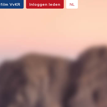
film VvKR
Inloggen leden
NL