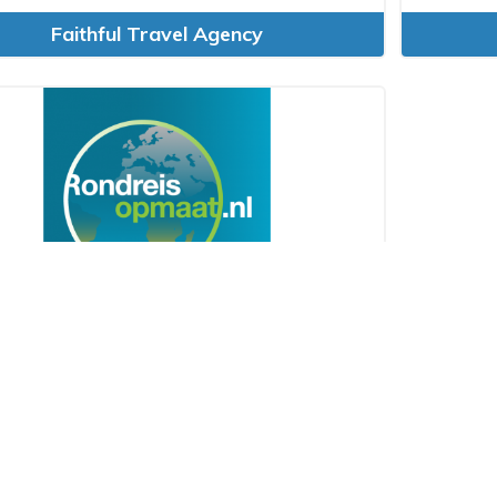
Faithful Travel Agency
Rondreisopmaat.nl
VVKR's Business Partners