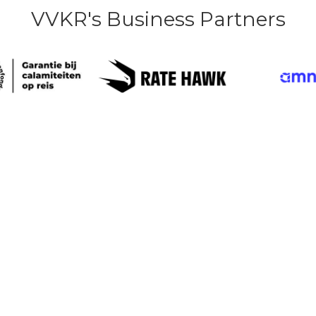
VVKR's Business Partners
OVER VVKR
Pers
Algemene informatie over VvKR
Doelstelling
Bestuur van VvKR