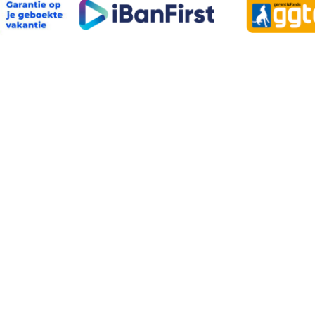
OVER VVKR
Pers
Algemene informatie over VvKR
Doelstelling
Bestuur van VvKR
Geschiedenis
VvKR Business Partner worden
Aanmelden Nieuwsbrief