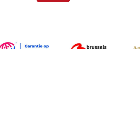
OVER VVKR
RE
Pers
Nie
Algemene informatie over VvKR
Trees