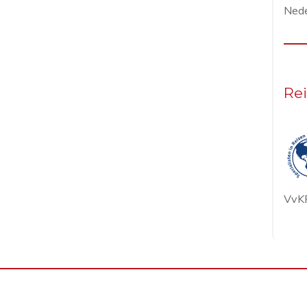
Nede
Rei
VvKR