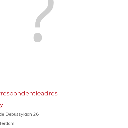
rrespondentieadres
ry
de Debussylaan 26
terdam