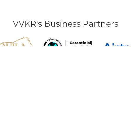
VVKR's Business Partners
IZIGERS
REISORGANISAT
uws
Masterclass Startende
Reisorganisaties
 for All
Handboek voor Startende