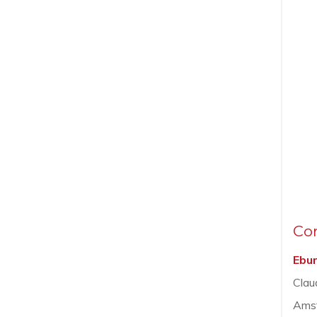
Co
Ebu
Clau
Ams