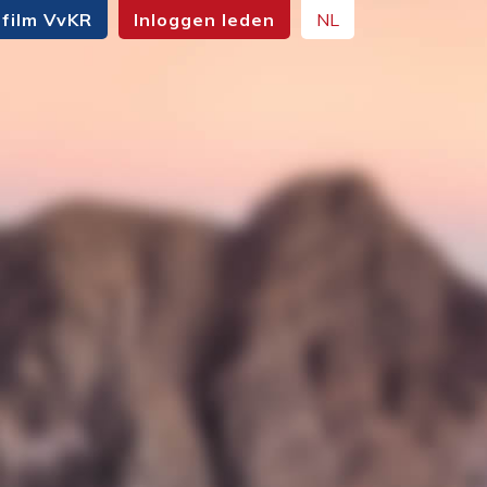
film VvKR
Inloggen leden
NL