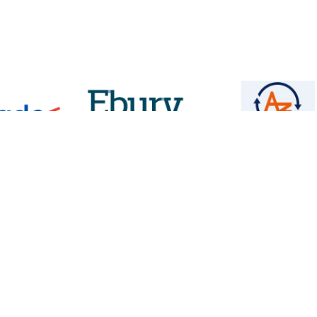
IES
CONTACT
VvKR
info@vvkr.nl
085 - 06 04 422