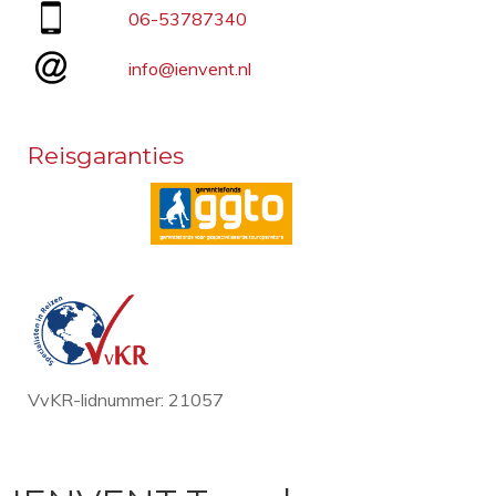
06-53787340
info@ienvent.nl
Reisgaranties
VvKR-lidnummer: 21057