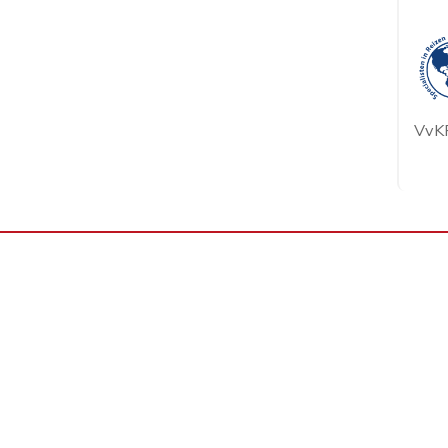
VvKR
VVKR's Business Partners