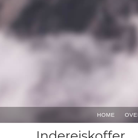
HOME
OVE
Indereiskoffer