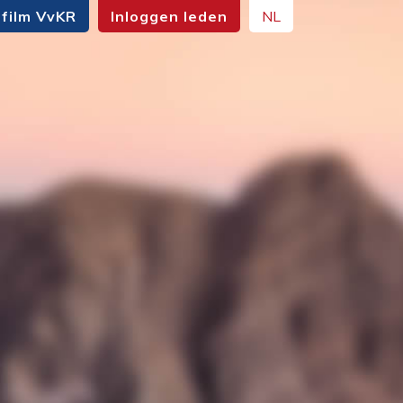
film VvKR
Inloggen leden
NL