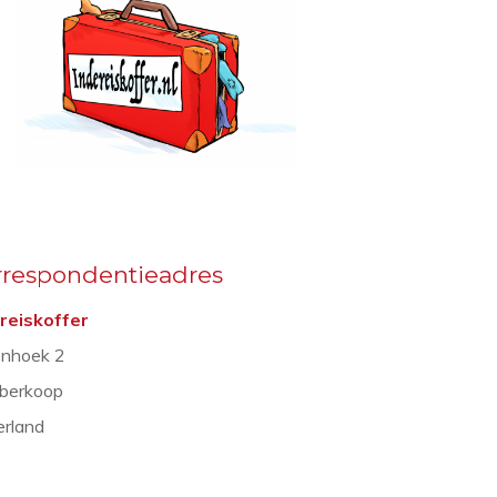
rrespondentieadres
reiskoffer
nhoek 2
berkoop
rland