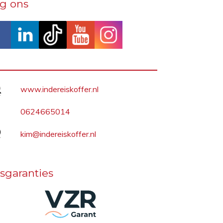
lg ons
www.indereiskoffer.nl
0624665014
kim@indereiskoffer.nl
sgaranties