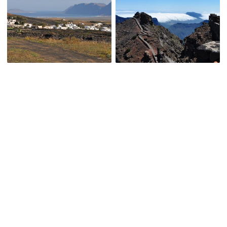
Bezoek website
Spanje
Agrotoerisme
Individuele reizen
Natuurreizen
Strandvakanties