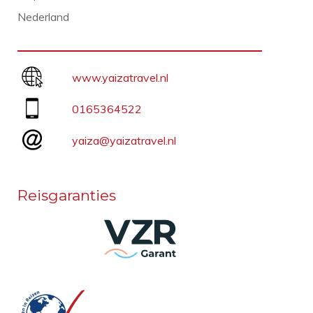
Nederland
www.yaizatravel.nl
0165364522
yaiza@yaizatravel.nl
Reisgaranties