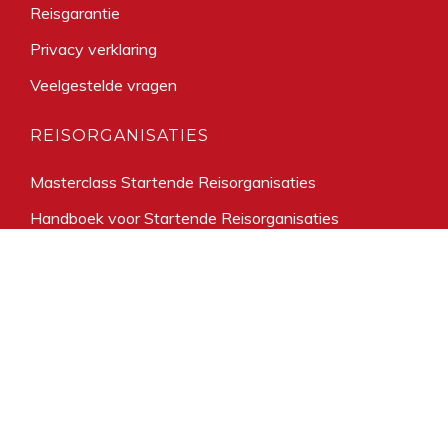
Reisgarantie
Privacy verklaring
Veelgestelde vragen
REISORGANISATIES
Masterclass Startende Reisorganisaties
Handboek voor Startende Reisorganisaties
Reisorganisatie starten
Handboek Duurzaamheid
Kompas Duurzaam Reizen
Informatie lidmaatschap
Voordelen Lidmaatschap VvKR
Lid worden