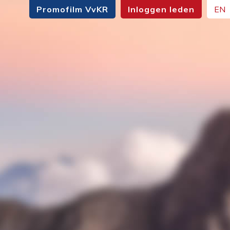
Promofilm VvKR
Inloggen leden
EN