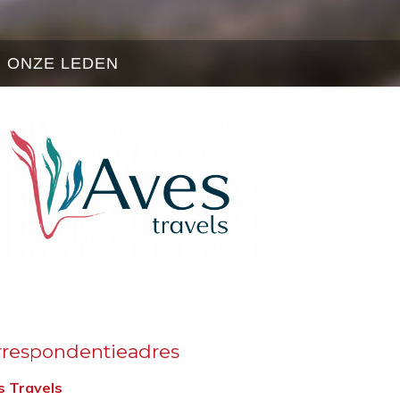
ONZE LEDEN
rrespondentieadres
s Travels