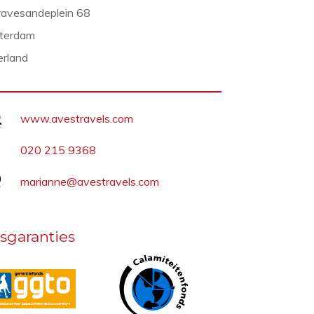
ravesandeplein 68
terdam
rland
www.avestravels.com
020 215 9368
marianne@avestravels.com
sgaranties