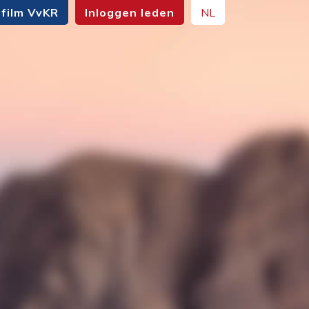
film VvKR
Inloggen leden
NL