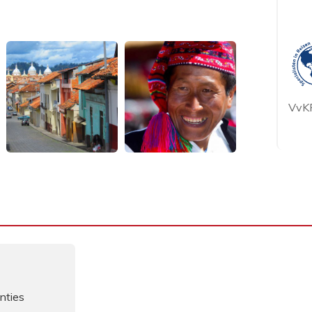
VvKR
nties