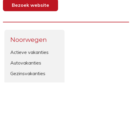
Bezoek website
Noorwegen
Actieve vakanties
Autovakanties
Gezinsvakanties
Groepsreizen
Incentive reizen
Maatwerkreizen
Natuurreizen
Noorderlichtreizen