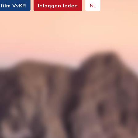
film VvKR
Inloggen leden
NL