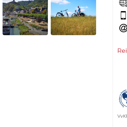
Rei
VvKR