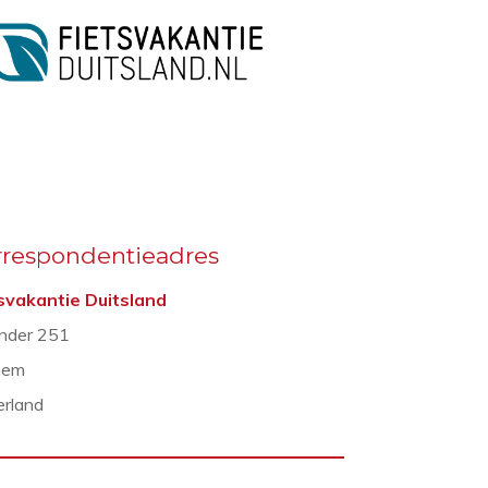
rrespondentieadres
svakantie Duitsland
nder 251
hem
rland