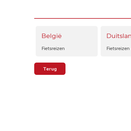
België
Duitsla
Fietsreizen
Fietsreizen
Terug