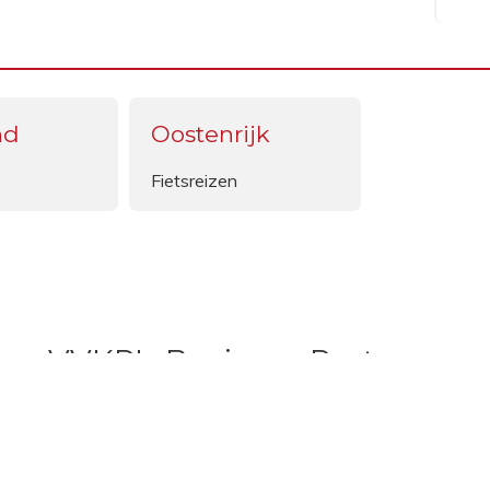
nd
Oostenrijk
Fietsreizen
VVKR's Business Partners