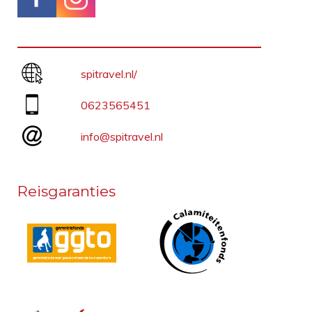
spitravel.nl/
0623565451
info@spitravel.nl
Reisgaranties