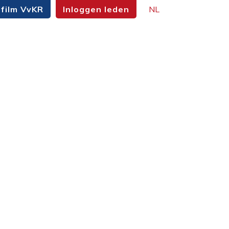
film VvKR
Inloggen leden
NL