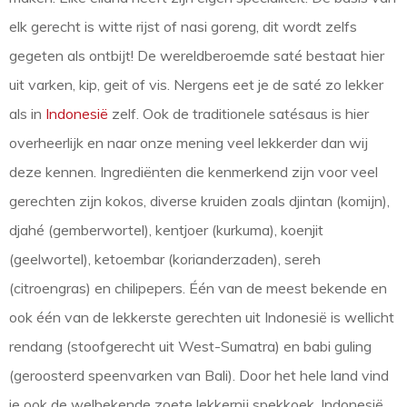
elk gerecht is witte rijst of nasi goreng, dit wordt zelfs
gegeten als ontbijt! De wereldberoemde saté bestaat hier
uit varken, kip, geit of vis. Nergens eet je de saté zo lekker
als in
Indonesië
zelf. Ook de traditionele satésaus is hier
overheerlijk en naar onze mening veel lekkerder dan wij
deze kennen. Ingrediënten die kenmerkend zijn voor veel
gerechten zijn kokos, diverse kruiden zoals djintan (komijn),
djahé (gemberwortel), kentjoer (kurkuma), koenjit
(geelwortel), ketoembar (korianderzaden), sereh
(citroengras) en chilipepers. Één van de meest bekende en
ook één van de lekkerste gerechten uit Indonesië is wellicht
rendang (stoofgerecht uit West-Sumatra) en babi guling
(geroosterd speenvarken van Bali). Door het hele land vind
je ook de welbekende zoete lekkernij spekkoek. Indonesië