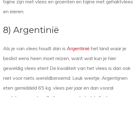
tajine zijn met vlees en groenten en tajine met gehaktvlees
en eieren.
8) Argentinië
Als je van vlees houdt dan is
Argentinië
het land waar je
beslist eens heen moet reizen, want wat kun je hier
geweldig vlees eten! De kwaliteit van het vlees is dan ook
niet voor niets wereldberoemd. Leuk weetje; Argentijnen
eten gemiddeld 65 kg. vlees per jaar en dan vooral
rundvlees van de grill of open vuur (adado). Andere
lekkernijen in Argentinië zijn de empanadas (gevulde en
gefrituurde deeghapjes) en choripán (broodje Argentijnse
chorizo met chimichurri) die je op straat vindt in Buenos
Aires.