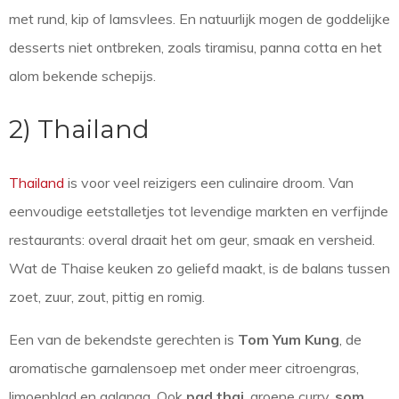
met rund, kip of lamsvlees. En natuurlijk mogen de goddelijke
desserts niet ontbreken, zoals tiramisu, panna cotta en het
alom bekende schepijs.
2) Thailand
Thailand
is voor veel reizigers een culinaire droom. Van
eenvoudige eetstalletjes tot levendige markten en verfijnde
restaurants: overal draait het om geur, smaak en versheid.
Wat de Thaise keuken zo geliefd maakt, is de balans tussen
zoet, zuur, zout, pittig en romig.
Een van de bekendste gerechten is
Tom Yum Kung
, de
aromatische garnalensoep met onder meer citroengras,
limoenblad en galanga. Ook
pad thai
, groene curry,
som