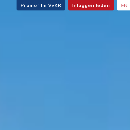
Promofilm VvKR
Inloggen leden
EN