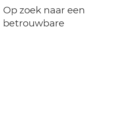
Op zoek naar een
betrouwbare
reisorganisatie?
Ben je op zoek naar een betrouwbare reisorganisatie voor
jouw vakantie?
VvKR verenigt 547 kleinschalige reisspecialisten die reizen
organiseren met aandacht voor mens, natuur en cultuur.
Kleinschalig reizen betekent dat je reist in kleine groepen of
individueel, met respect voor lokale gemeenschappen,
natuur en tradities, een manier van reizen die bewust kiest
voor kwaliteit boven massa. Onze leden werken op kleine