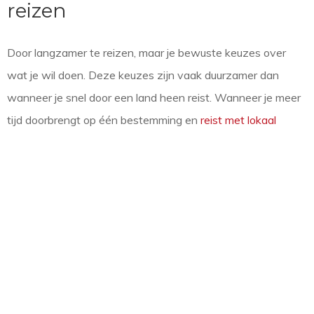
reizen
Door langzamer te reizen, maar je bewuste keuzes over
wat je wil doen. Deze keuzes zijn vaak duurzamer dan
wanneer je snel door een land heen reist. Wanneer je meer
tijd doorbrengt op één bestemming en
reist met lokaal
vervoer
of activiteiten regelt met de lokale bevolking,
investeer je namelijk ook daadwerkelijk in de lokale
economie van die plaats.
Wil jij ook langzamer reizen?
Langzamer reizen is bij uitstek op een kleinschalige manier
reizen. De reisspecialisten van VvKR stellen vaak reizen op