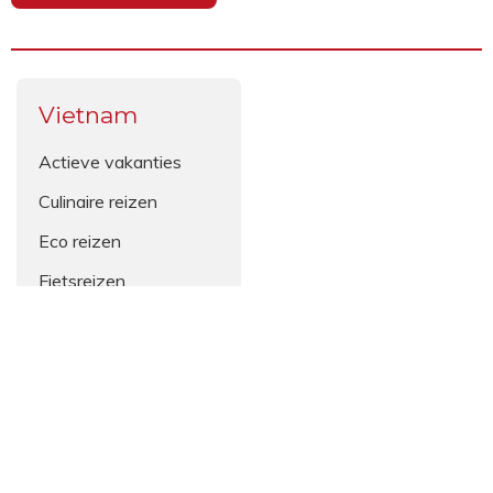
Vietnam
Actieve vakanties
Culinaire reizen
Eco reizen
Fietsreizen
Gezinsvakanties
Individuele reizen
Natuurreizen
Rondreizen
Treinreizen