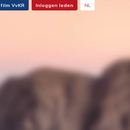
film VvKR
Inloggen leden
NL